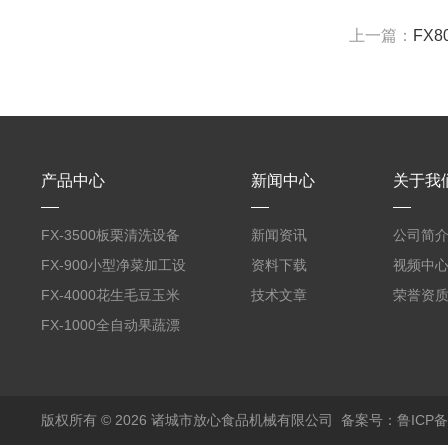
上一篇：
FX
产品中心
新闻中心
关于我
FX-3500板栗清洗设备
新闻资讯
公司简
全自动气泡清洗机
FX-900小型净菜加工设
资料下载
视频中
备野菜清洗机
FX-4000花生毛豆玉米
技术文章
荣誉资
蒸煮漂烫机
FX-1000全自动果蔬漂
烫机
版权所有 © 2026 诸城市放心食品机械有限公司
备案号：鲁ICP备1