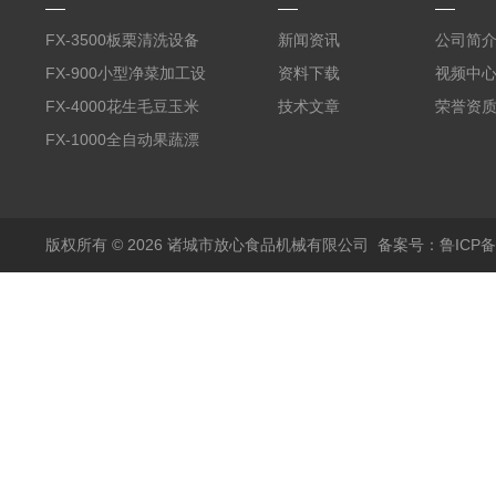
FX-3500板栗清洗设备
新闻资讯
公司简
全自动气泡清洗机
FX-900小型净菜加工设
资料下载
视频中
备野菜清洗机
FX-4000花生毛豆玉米
技术文章
荣誉资
蒸煮漂烫机
FX-1000全自动果蔬漂
烫机
版权所有 © 2026 诸城市放心食品机械有限公司
备案号：鲁ICP备1