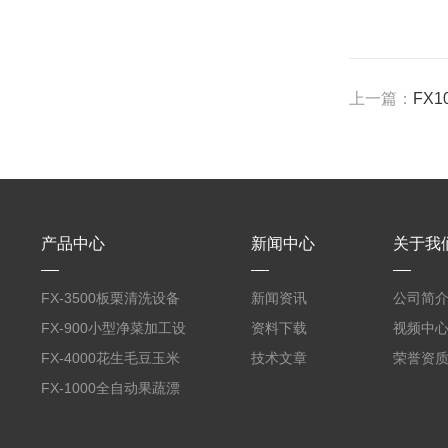
上一篇：
FX
产品中心
新闻中心
关于我
FX-3500板栗清洗设备
新闻资讯
公司简
全自动气泡清洗机
FX-900小型净菜加工设
资料下载
视频中
备野菜清洗机
FX-4000花生毛豆玉米
技术文章
荣誉资
蒸煮漂烫机
FX-1000全自动果蔬漂
烫机