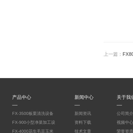
上一篇：
FX
产品中心
新闻中心
关于我
FX-3500板栗清洗设备
新闻资讯
公司简
全自动气泡清洗机
FX-900小型净菜加工设
资料下载
视频中
备野菜清洗机
FX-4000花生毛豆玉米
技术文章
荣誉资