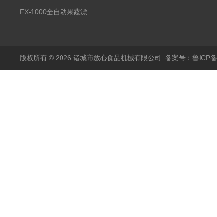
蒸煮漂烫机
FX-1000全自动果蔬漂
烫机
版权所有 © 2026 诸城市放心食品机械有限公司
备案号：鲁ICP备1