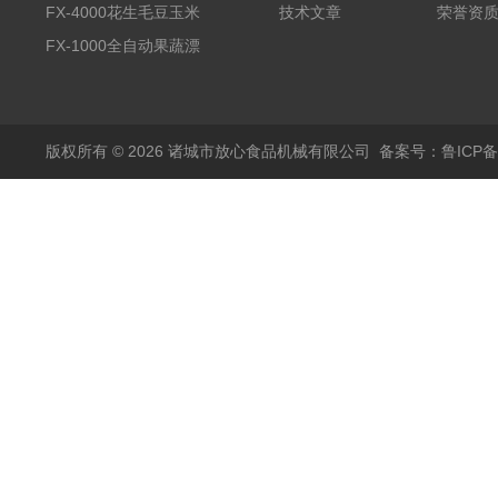
备野菜清洗机
FX-4000花生毛豆玉米
技术文章
荣誉资
蒸煮漂烫机
FX-1000全自动果蔬漂
烫机
版权所有 © 2026 诸城市放心食品机械有限公司
备案号：鲁ICP备1