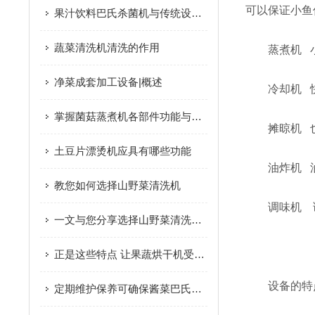
可以保证小鱼
果汁饮料巴氏杀菌机与传统设备相比更具优势
蔬菜清洗机清洗的作用
蒸煮机 小
净菜成套加工设备|概述
冷却机 快
掌握菌菇蒸煮机各部件功能与特性保障菌菇预处理工序高效合规完成
摊晾机 也
土豆片漂烫机应具有哪些功能
油炸机 油
教您如何选择山野菜清洗机
调味机 调
一文与您分享选择山野菜清洗机时所需要考虑的要点
​
正是这些特点 让果蔬烘干机受到大家的欢迎
设备的特
定期维护保养可确保酱菜巴氏杀菌机的安全性