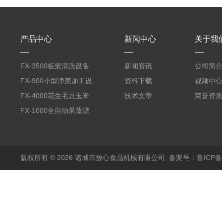
产品中心
新闻中心
关于我
FX-3500板栗清洗设备
新闻资讯
公司简
全自动气泡清洗机
FX-900小型净菜加工设
资料下载
视频中
备野菜清洗机
FX-4000花生毛豆玉米
技术文章
荣誉资
蒸煮漂烫机
FX-1000全自动果蔬漂
烫机
版权所有 © 2026 诸城市放心食品机械有限公司
备案号：鲁ICP备1