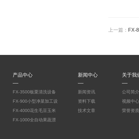
上一篇：
FX
产品中心
新闻中心
关于我
FX-3500板栗清洗设备
新闻资讯
公司简
全自动气泡清洗机
FX-900小型净菜加工设
资料下载
视频中
备野菜清洗机
FX-4000花生毛豆玉米
技术文章
荣誉资
蒸煮漂烫机
FX-1000全自动果蔬漂
烫机