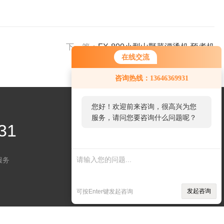
下一篇：
FX-800小型山野菜漂烫机 预煮机
在线交流
您好！欢迎前来咨询，很高兴为您
咨询热线：13646369931
服务，请问您要咨询什么问题呢？
您好，看您停留很久了，是否找到
了需求产品，您可以直接在线与我
31
联系！
服务
关注微信
发起咨询
可按Enter键发起咨询