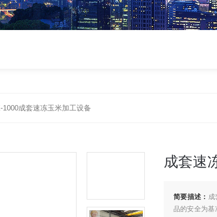
X-1000成套速冻玉米加工设备
成套速
简要描述：
成
品的安全为基准