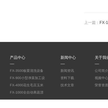
上一篇：
FX
产品中心
新闻中心
关于我
FX-3500板栗清洗设备
新闻资讯
公司简
全自动气泡清洗机
FX-900小型净菜加工设
资料下载
视频中
备野菜清洗机
FX-4000花生毛豆玉米
技术文章
荣誉资
蒸煮漂烫机
FX-1000全自动果蔬漂
烫机