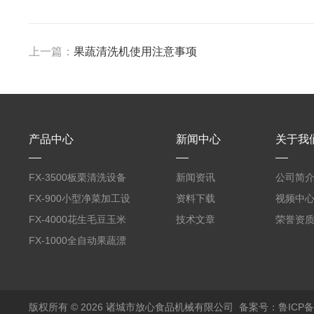
上一篇：
果蔬清洗机使用注意事项
产品中心
新闻中心
关于我
FX-3500板栗清洗设备
新闻资讯
公司简
全自动气泡清洗机
FX-900小型净菜加工设
资料下载
视频中
备野菜清洗机
FX-4000花生毛豆玉米
技术文章
荣誉资
蒸煮漂烫机
FX-1000全自动果蔬漂
烫机
版权所有 © 2026 诸城市放心食品机械有限公司
备案号：鲁ICP备1