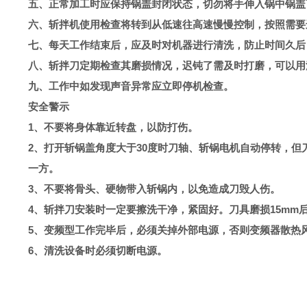
五、正常加工时应保持锅盖封闭状态，切勿将手伸入锅中锅盖
六、斩拌机使用检查将转到从低速往高速慢慢控制，按照需要进
七、每天工作结束后，应及时对机器进行清洗，防止时间久后
八、斩拌刀定期检查其磨损情况，迟钝了需及时打磨，可以用
九、工作中如发现声音异常应立即停机检查。
安全警示
1、不要将身体靠近转盘，以防打伤。
2、打开斩锅盖角度大于30度时刀轴、斩锅电机自动停转，
一方。
3、不要将骨头、硬物带入斩锅内，以免造成刀毁人伤。
4、斩拌刀安装时一定要擦洗干净，紧固好。刀具磨损15mm
5、变频型工作完毕后，必须关掉外部电源，否则变频器散热
6、清洗设备时必须切断电源。