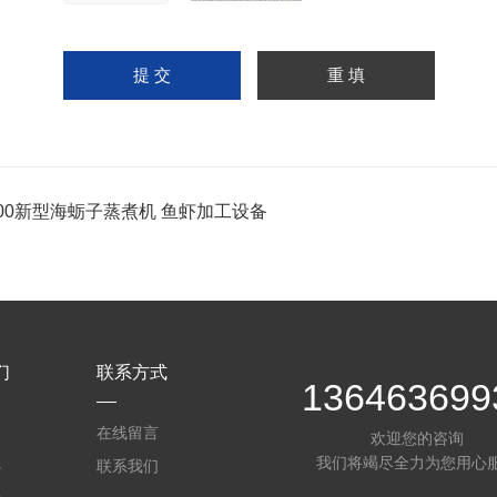
800新型海蛎子蒸煮机 鱼虾加工设备
们
联系方式
136463699
介
在线留言
欢迎您的咨询
我们将竭尽全力为您用心
心
联系我们