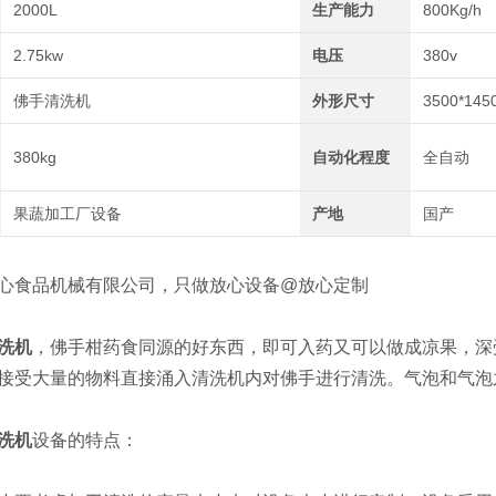
2000L
生产能力
800Kg/h
2.75kw
电压
380v
佛手清洗机
外形尺寸
3500*145
380kg
自动化程度
全自动
果蔬加工厂设备
产地
国产
食品机械有限公司，只做放心设备@放心定制
洗机
，佛手柑药食同源的好东西，即可入药又可以做成凉果，深
接受大量的物料直接涌入清洗机内对佛手进行清洗。气泡和气泡
洗机
设备的特点：