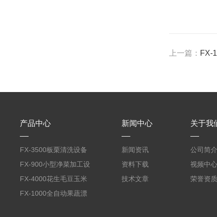
上一篇：
FX
产品中心
新闻中心
关于我
FX-3500板栗清洗设备
新闻资讯
公司简
全自动气泡清洗机
FX-900小型净菜加工设
资料下载
视频中
备野菜清洗机
FX-4000花生毛豆玉米
技术文章
荣誉资
蒸煮漂烫机
FX-1000全自动果蔬漂
烫机