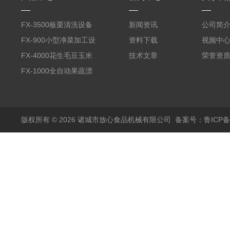
FX-3500板栗清洗设备
新闻资讯
公司简
全自动气泡清洗机
FX-900小型净菜加工设
资料下载
视频中
备野菜清洗机
FX-4000花生毛豆玉米
技术文章
荣誉资
蒸煮漂烫机
FX-1000全自动果蔬漂
烫机
版权所有 © 2026 诸城市放心食品机械有限公司
备案号：鲁ICP备1