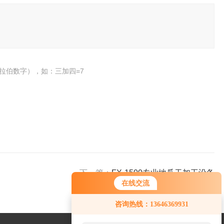
拉伯数字），如：三加四=7
下一篇：
FX-1500专业地瓜干加工设备
在线交流
您好！欢迎前来咨询，很高兴为您
咨询热线：13646369931
服务，请问您要咨询什么问题呢？