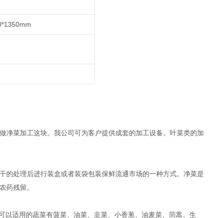
0*1350mm
做净菜加工这块。我公司可为客户提供成套的加工设备。叶菜类的加
干的处理后进行装盒或者装袋包装保鲜流通市场的一种方式。净菜是
农药残留。
等。可以适用的蔬菜有菠菜、油菜、韭菜、小香葱、油麦菜、茼蒿、生