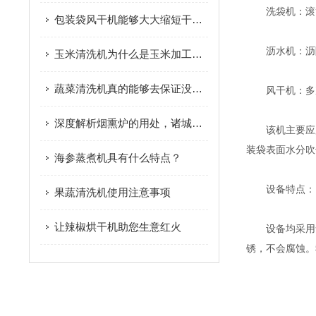
洗袋机：滚筒
包装袋风干机能够大大缩短干燥时间 有效提高工作效率
沥水机：沥除
玉米清洗机为什么是玉米加工设备中的重要环节
蔬菜清洗机真的能够去保证没有农药残留吗？
风干机：多次
深度解析烟熏炉的用处，诸城市放心食品机械有限公司
该机主要应用
装袋表面水分吹
海参蒸煮机具有什么特点？
设备特点：
果蔬清洗机使用注意事项
让辣椒烘干机助您生意红火
设备均采用食品
锈，不会腐蚀。