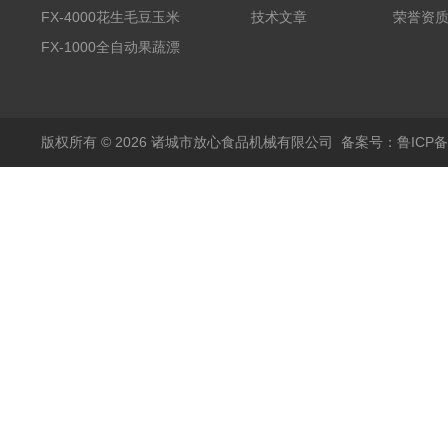
备野菜清洗机
FX-4000花生毛豆玉米
技术文章
荣誉资
蒸煮漂烫机
FX-1000全自动果蔬漂
烫机
版权所有 © 2026 诸城市放心食品机械有限公司
备案号：鲁ICP备1