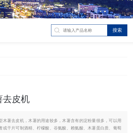
薯去皮机
型木薯去皮机，木薯的用途较多，木薯含有的淀粉量很多，可以用
者或干片可制酒精、柠檬酸、谷氨酸、赖氨酸、木薯蛋白质、葡萄