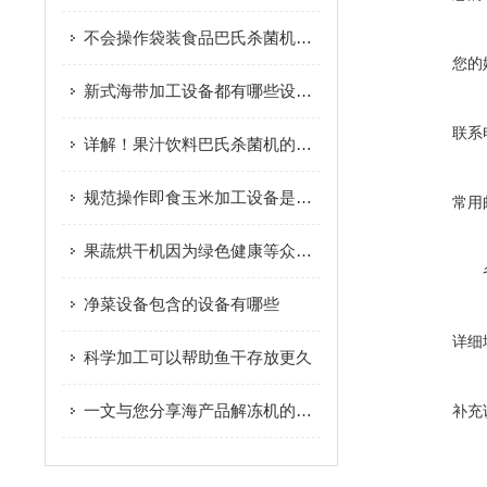
不会操作袋装食品巴氏杀菌机？进来看
您的
新式海带加工设备都有哪些设备组成？
联系
详解！果汁饮料巴氏杀菌机的安装要这样进行
规范操作即食玉米加工设备是保障产品加工质量与生产效率的关键
常用
果蔬烘干机因为绿色健康等众多优势而深受从业者的欢迎
净菜设备包含的设备有哪些
详细
科学加工可以帮助鱼干存放更久
一文与您分享海产品解冻机的产品特点
补充