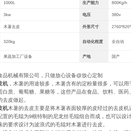
1000L
生产能力
800Kg/h
3kw
电压
380v
木薯去皮
外形尺寸
2760*820
320kg
自动化程度
全自动
果蔬加工厂设备
产地
国产
食品机械有限公司，只做放心设备@放心定制
皮机
，木薯的用途较多，木薯含有的淀粉量很多，可以用
蛋白质、葡萄糖、果糖等，这些产品在食品、饮料、医药
的去皮做起。
皮机
木薯的去皮主要是将木薯表面较厚的皮经过的去皮机
配置的毛辊为9根特制的尼龙丝毛辊组合而成，也可以设
殊的要求设计为波浪式的毛辊对木薯进行去皮。