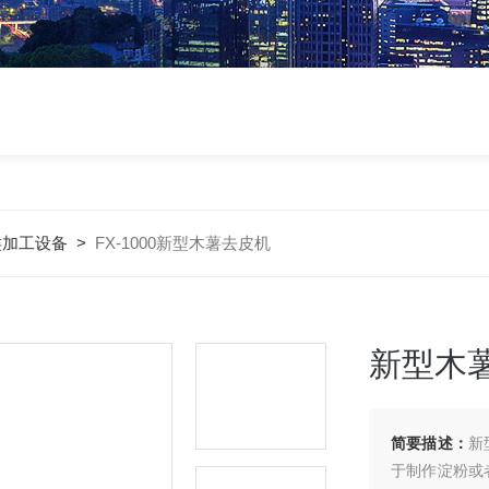
类加工设备
>
FX-1000新型木薯去皮机
新型木
简要描述：
新
于制作淀粉或