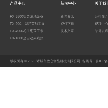
产品中心
新闻中心
关于我
FX-3500板栗清洗设备
新闻资讯
公司简
全自动气泡清洗机
FX-900小型净菜加工设
资料下载
视频中
备野菜清洗机
FX-4000花生毛豆玉米
技术文章
荣誉资
蒸煮漂烫机
FX-1000全自动果蔬漂
烫机
版权所有 © 2026 诸城市放心食品机械有限公司
备案号：鲁ICP备1