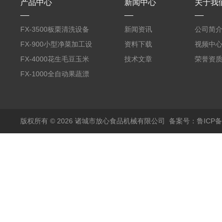
产品中心
新闻中心
关于我
FX-3500板栗清洗设备
新闻资讯
公司简
全自动气泡清洗机
FX-900小型净菜加工设
资料下载
视频中
备野菜清洗机
FX-4000花生毛豆玉米
技术文章
荣誉资
蒸煮漂烫机
FX-1000全自动果蔬漂
烫机
版权所有 © 2026 诸城市放心食品机械有限公司
备案号：鲁ICP备1