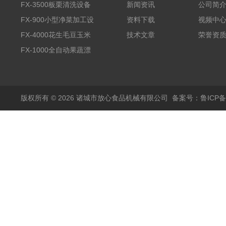
FX-3500板栗清洗设备
新闻资讯
公司简
全自动气泡清洗机
FX-900小型净菜加工设
资料下载
视频中
备野菜清洗机
FX-4000花生毛豆玉米
技术文章
荣誉资
蒸煮漂烫机
FX-1000全自动果蔬漂
烫机
版权所有 © 2026 诸城市放心食品机械有限公司
备案号：鲁ICP备1