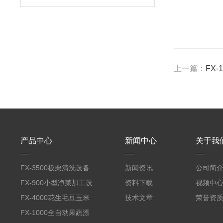
上一篇：
FX
产品中心
新闻中心
关于我
FX-3500板栗清洗设备
新闻资讯
公司简
全自动气泡清洗机
FX-900小型净菜加工设
资料下载
视频中
备野菜清洗机
FX-4000花生毛豆玉米
技术文章
荣誉资
蒸煮漂烫机
FX-1000全自动果蔬漂