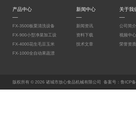
产品中心
新闻中心
关于我
FX-3500板栗清洗设备
新闻资讯
公司简
全自动气泡清洗机
FX-900小型净菜加工设
资料下载
视频中
备野菜清洗机
FX-4000花生毛豆玉米
技术文章
荣誉资
蒸煮漂烫机
FX-1000全自动果蔬漂
烫机
版权所有 © 2026 诸城市放心食品机械有限公司
备案号：鲁ICP备1