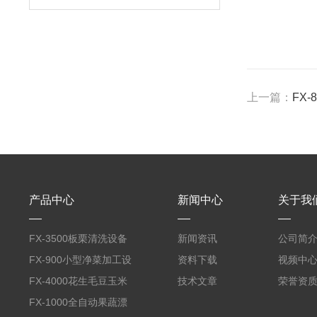
上一篇：
FX
产品中心
新闻中心
关于我
FX-3500板栗清洗设备
新闻资讯
公司简
全自动气泡清洗机
FX-900小型净菜加工设
资料下载
视频中
备野菜清洗机
FX-4000花生毛豆玉米
技术文章
荣誉资
蒸煮漂烫机
FX-1000全自动果蔬漂