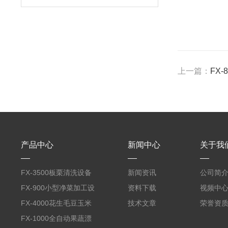
上一篇：
FX
产品中心
新闻中心
关于我
FX-3500板栗清洗设备
新闻资讯
公司简
全自动气泡清洗机
FX-900小型净菜加工设
资料下载
视频中
备野菜清洗机
FX-4000花生毛豆玉米
技术文章
荣誉资
蒸煮漂烫机
FX-1000全自动果蔬漂