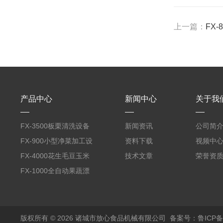
上一篇：
FX
产品中心
新闻中心
关于我
FX-3500板栗清洗设备
新闻资讯
公司简
全自动气泡清洗机
FX-900小型净菜加工设
资料下载
视频中
备野菜清洗机
FX-4000花生毛豆玉米
技术文章
荣誉资
蒸煮漂烫机
FX-1000全自动果蔬漂
烫机
版权所有 © 2026 诸城市放心食品机械有限公司
备案号：鲁ICP备1