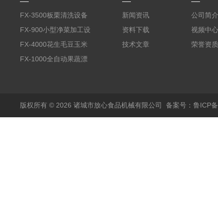
FX-3500板栗清洗设备
新闻资讯
公司简
全自动气泡清洗机
FX-900小型净菜加工设
资料下载
视频中
备野菜清洗机
FX-4000花生毛豆玉米
技术文章
荣誉资
蒸煮漂烫机
FX-1000全自动果蔬漂
烫机
版权所有 © 2026 诸城市放心食品机械有限公司
备案号：鲁ICP备1