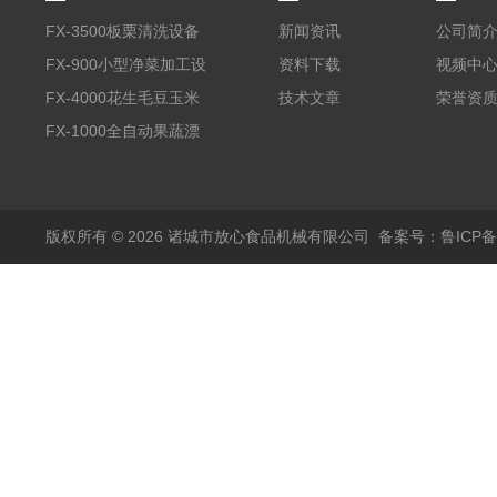
FX-3500板栗清洗设备
新闻资讯
公司简
全自动气泡清洗机
FX-900小型净菜加工设
资料下载
视频中
备野菜清洗机
FX-4000花生毛豆玉米
技术文章
荣誉资
蒸煮漂烫机
FX-1000全自动果蔬漂
烫机
版权所有 © 2026 诸城市放心食品机械有限公司
备案号：鲁ICP备1