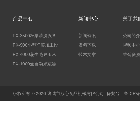
产品中心
新闻中心
关于我
FX-3500板栗清洗设备
新闻资讯
公司简
全自动气泡清洗机
FX-900小型净菜加工设
资料下载
视频中
备野菜清洗机
FX-4000花生毛豆玉米
技术文章
荣誉资
蒸煮漂烫机
FX-1000全自动果蔬漂
烫机
版权所有 © 2026 诸城市放心食品机械有限公司
备案号：鲁ICP备1