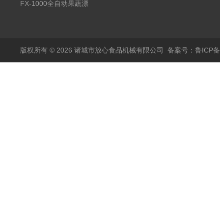
蒸煮漂烫机
FX-1000全自动果蔬漂
烫机
版权所有 © 2026 诸城市放心食品机械有限公司
备案号：鲁ICP备1