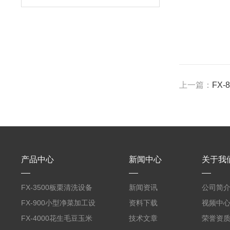
上一篇：
FX
产品中心
新闻中心
关于我
FX-3500板栗清洗设备
新闻资讯
公司简
全自动气泡清洗机
FX-900小型净菜加工设
资料下载
视频中
备野菜清洗机
FX-4000花生毛豆玉米
技术文章
荣誉资