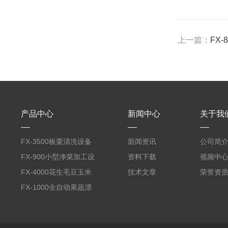
上一篇：
FX
产品中心
新闻中心
关于我
FX-3500板栗清洗设备
新闻资讯
公司简
全自动气泡清洗机
FX-900小型净菜加工设
资料下载
视频中
备野菜清洗机
FX-4000花生毛豆玉米
技术文章
荣誉资
蒸煮漂烫机
FX-1000全自动果蔬漂
烫机