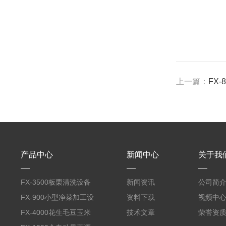
上一篇：
FX
产品中心
新闻中心
关于我
FX-3500板栗清洗设备
新闻资讯
公司简
全自动气泡清洗机
FX-900小型净菜加工设
资料下载
视频中
备野菜清洗机
FX-4000花生毛豆玉米
技术文章
荣誉资