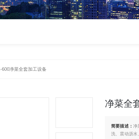
X-600净菜全套加工设备
净菜全
简要描述：
净
洗、震动沥水