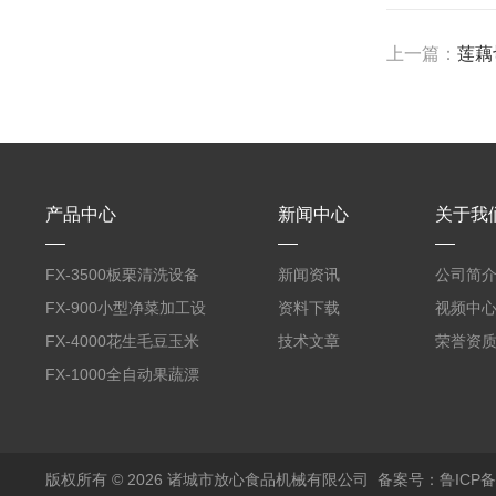
上一篇：
莲藕
产品中心
新闻中心
关于我
FX-3500板栗清洗设备
新闻资讯
公司简
全自动气泡清洗机
FX-900小型净菜加工设
资料下载
视频中
备野菜清洗机
FX-4000花生毛豆玉米
技术文章
荣誉资
蒸煮漂烫机
FX-1000全自动果蔬漂
烫机
版权所有 © 2026 诸城市放心食品机械有限公司
备案号：鲁ICP备1