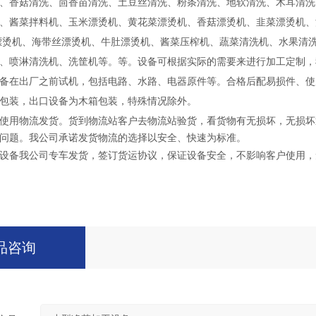
、香菇清洗、茴香苗清洗、土豆丝清洗、粉条清洗、地软清洗、木耳清洗
、酱菜拌料机、玉米漂烫机、黄花菜漂烫机、香菇漂烫机、韭菜漂烫机、
漂烫机、海带丝漂烫机、牛肚漂烫机、酱菜压榨机、蔬菜清洗机、水果清
、喷淋清洗机、洗筐机等。等。设备可根据实际的需要来进行加工定制，
备在出厂之前试机，包括电路、水路、电器原件等。合格后配易损件、使
包装，出口设备为木箱包装，特殊情况除外。
使用物流发货。货到物流站客户去物流站验货，看货物有无损坏，无损坏
问题。我公司承诺发货物流的选择以安全、快速为标准。
设备我公司专车发货，签订货运协议，保证设备安全，不影响客户使用，
品咨询