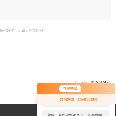
拉伯数字），如：三加四=7
下一篇：
天麻清洗机
在线交流
您好！欢迎前来咨询，很高兴为您
咨询热线：13646369931
服务，请问您要咨询什么问题呢？
您好，看您停留很久了，是否找到