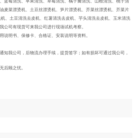
、蓝莓清洗、苹果清洗、草莓清洗、橘子瓣清洗、山楂清洗、桃子清
油麦菜漂烫机、土豆丝漂烫机、笋片漂烫机、芥菜丝漂烫机、芥菜片
洗机、土豆清洗去皮机、红薯清洗去皮机、芋头清洗去皮机、玉米清洗
我公司有现货可来我公司进行现场试机考察。
用说明书、保修卡、合格证、安装说明等资料。
通知我公司，后物流办理手续，提货签字；如有损坏可通过我公司，
无后顾之忧。