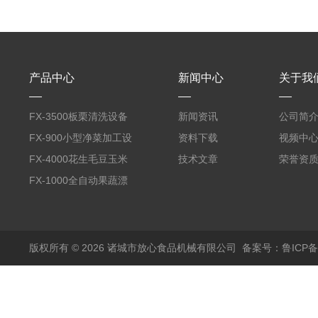
产品中心
新闻中心
关于我
FX-3500板栗清洗设备
新闻资讯
公司简
全自动气泡清洗机
FX-900小型净菜加工设
资料下载
视频中
备野菜清洗机
FX-4000花生毛豆玉米
技术文章
荣誉资
蒸煮漂烫机
FX-1000全自动果蔬漂
烫机
版权所有 © 2026 诸城市放心食品机械有限公司
备案号：鲁ICP备1