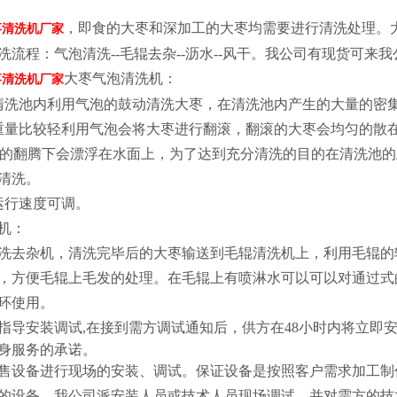
，即食的大枣和深加工的大枣均需要进行清洗处理。
枣清洗机厂家
洗流程：气泡清洗--毛辊去杂--沥水--风干。我公司有现货可来
大枣气泡清洗机：
枣清洗机厂家
清洗池内利用气泡的鼓动清洗大枣，在清洗池内产生的大量的密
重量比较轻利用气泡会将大枣进行翻滚，翻滚的大枣会均匀的散
气泡的翻腾下会漂浮在水面上，为了达到充分清洗的目的在清洗池
清洗。
运行速度可调。
机：
洗去杂机，清洗完毕后的大枣输送到毛辊清洗机上，利用毛辊的
，方便毛辊上毛发的处理。在毛辊上有喷淋水可以可以对通过式
环使用。
指导安装调试,在接到需方调试通知后，供方在48小时内将立即
身服务的承诺。
售设备进行现场的安装、调试。保证设备是按照客户需求加工制
的设备，我公司派安装人员或技术人员现场调试，并对需方的技