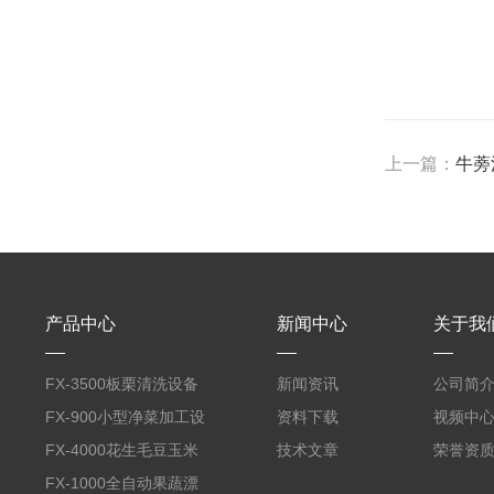
上一篇：
牛蒡
产品中心
新闻中心
关于我
FX-3500板栗清洗设备
新闻资讯
公司简
全自动气泡清洗机
FX-900小型净菜加工设
资料下载
视频中
备野菜清洗机
FX-4000花生毛豆玉米
技术文章
荣誉资
蒸煮漂烫机
FX-1000全自动果蔬漂