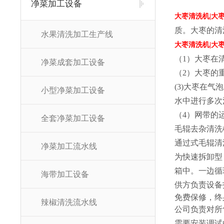
净菜加工设备
大枣清洗机|大
质。大枣的清
水果清洗加工生产线
大枣清洗机|大
（1）大枣在
净菜成套加工设备
（2）大枣的
(3)大枣在
小型净菜加工设备
水中进行多次
（4）网带的
全套净菜加工设备
毛辊去杂清洗
通过式毛辊清
净菜加工流水线
为快速拆卸型
箱中。一边循
海带加工设备
供方负责设备
免费保修，终
辣椒清洗流水线
公司负责对所
需要安装调试