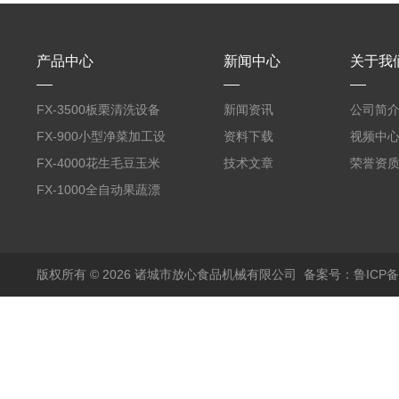
产品中心
新闻中心
关于我
FX-3500板栗清洗设备
新闻资讯
公司简
全自动气泡清洗机
FX-900小型净菜加工设
资料下载
视频中
备野菜清洗机
FX-4000花生毛豆玉米
技术文章
荣誉资
蒸煮漂烫机
FX-1000全自动果蔬漂
烫机
版权所有 © 2026 诸城市放心食品机械有限公司
备案号：鲁ICP备1