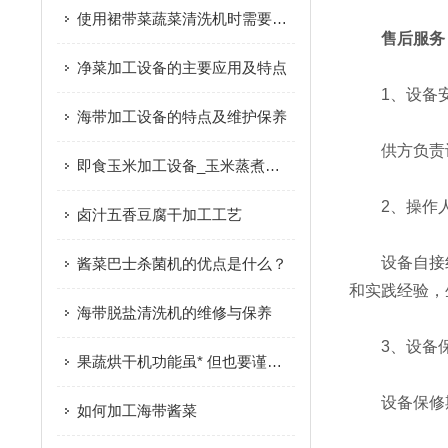
使用裙带菜蔬菜清洗机时需要多注意以下事项
售后服务
净菜加工设备的主要应用及特点
1、设备安
海带加工设备的特点及维护保养
供方负责设备
即食玉米加工设备_玉米蒸煮机|产品推荐
2、操作人
卤汁五香豆腐干加工工艺
设备自接线
酱菜巴士杀菌机的优点是什么？
和实践经验，
海带脱盐清洗机的维修与保养
3、设备
果蔬烘干机功能虽* 但也要谨慎购买
设备保修期
如何加工海带酱菜