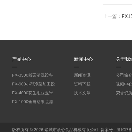
上一篇：
FX
产品中心
新闻中心
关于我
FX-3500板栗清洗设备
新闻资讯
公司简
全自动气泡清洗机
FX-900小型净菜加工设
资料下载
视频中
备野菜清洗机
FX-4000花生毛豆玉米
技术文章
荣誉资
蒸煮漂烫机
FX-1000全自动果蔬漂
烫机
版权所有 © 2026 诸城市放心食品机械有限公司
备案号：鲁ICP备1