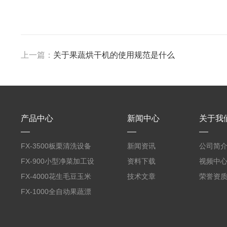
上一篇：
关于果蔬烘干机的使用规范是什么
产品中心
新闻中心
关于我
FX-3500板栗清洗设备
新闻资讯
公司简
全自动气泡清洗机
FX-900小型净菜加工设
资料下载
视频中
备野菜清洗机
FX-4000花生毛豆玉米
技术文章
荣誉资
蒸煮漂烫机
FX-1000全自动果蔬漂
烫机