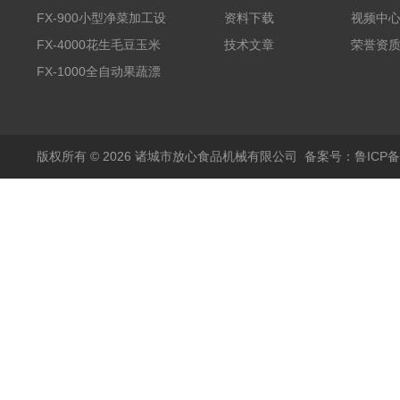
全自动气泡清洗机
FX-900小型净菜加工设
资料下载
视频中
备野菜清洗机
FX-4000花生毛豆玉米
技术文章
荣誉资
蒸煮漂烫机
FX-1000全自动果蔬漂
烫机
版权所有 © 2026 诸城市放心食品机械有限公司
备案号：鲁ICP备1