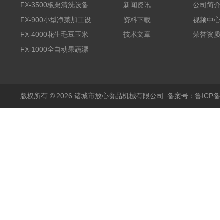
FX-3500板栗清洗设备
新闻资讯
公司简
全自动气泡清洗机
FX-900小型净菜加工设
资料下载
视频中
备野菜清洗机
FX-4000花生毛豆玉米
技术文章
荣誉资
蒸煮漂烫机
FX-1000全自动果蔬漂
烫机
版权所有 © 2026 诸城市放心食品机械有限公司
备案号：鲁ICP备1