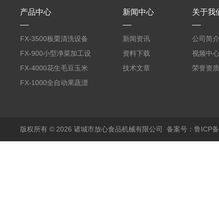
产品中心
新闻中心
关于我
FX-3500板栗清洗设备
新闻资讯
公司简
全自动气泡清洗机
FX-900小型净菜加工设
资料下载
视频中
备野菜清洗机
FX-4000花生毛豆玉米
技术文章
荣誉资
蒸煮漂烫机
FX-1000全自动果蔬漂
烫机
版权所有 © 2026 诸城市放心食品机械有限公司
备案号：鲁ICP备1