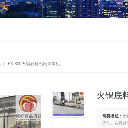
机
>
FX-800火锅底料巴氏杀菌机
火锅底
简要描述：
火
环节。在经过