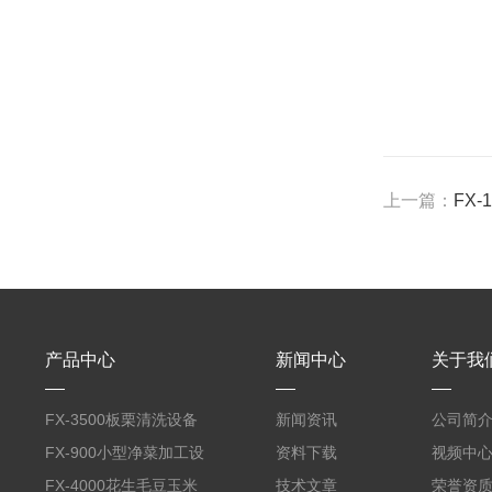
上一篇：
FX
产品中心
新闻中心
关于我
FX-3500板栗清洗设备
新闻资讯
公司简
全自动气泡清洗机
FX-900小型净菜加工设
资料下载
视频中
备野菜清洗机
FX-4000花生毛豆玉米
技术文章
荣誉资