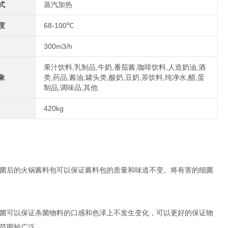
式
蒸汽加热
度
68-100℃
300m3/h
果汁饮料,乳制品,牛奶,番茄酱,咖啡饮料,人造奶油,酒
象
类,药品,酱油,罐头类,酸奶,豆奶,茶饮料,纯净水,醋,蛋
制品,调味品,其他
420kg
菌后的火锅酱料包可以保证酱料包的质量和味道不变。将有害的细菌
菌可以保证杀菌物料的口感和色泽上不发生变化，可以更好的保证物
范围较广泛。