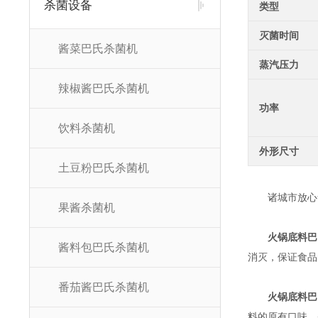
杀菌设备
类型
灭菌时间
酱菜巴氏杀菌机
蒸汽压力
辣椒酱巴氏杀菌机
功率
饮料杀菌机
外形尺寸
土豆粉巴氏杀菌机
诸城市放心食
果酱杀菌机
火锅底料巴
酱料包巴氏杀菌机
消灭，保证食品
番茄酱巴氏杀菌机
火锅底料巴
料的原有口味。