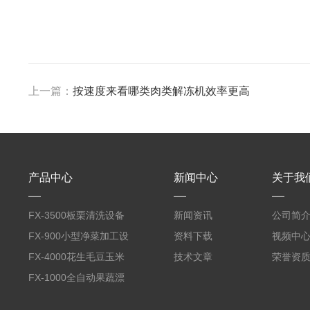
上一篇：
按速度来看哪类肉类解冻机效率更高
产品中心
新闻中心
关于我
FX-3500板栗清洗设备
新闻资讯
公司简
全自动气泡清洗机
FX-900小型净菜加工设
资料下载
视频中
备野菜清洗机
FX-4000花生毛豆玉米
技术文章
荣誉资
蒸煮漂烫机
FX-1000全自动果蔬漂
烫机