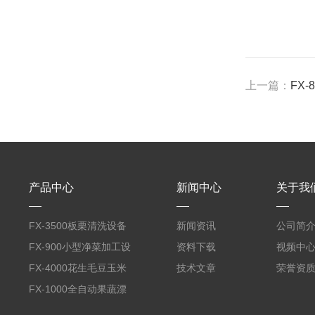
上一篇：
FX
产品中心
新闻中心
关于我
FX-3500板栗清洗设备
新闻资讯
公司简
全自动气泡清洗机
FX-900小型净菜加工设
资料下载
视频中
备野菜清洗机
FX-4000花生毛豆玉米
技术文章
荣誉资
蒸煮漂烫机
FX-1000全自动果蔬漂
烫机