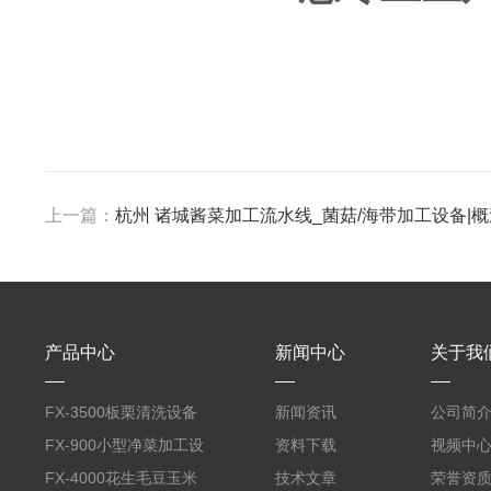
上一篇：
杭州 诸城酱菜加工流水线_菌菇/海带加工设备|概
产品中心
新闻中心
关于我
FX-3500板栗清洗设备
新闻资讯
公司简
全自动气泡清洗机
FX-900小型净菜加工设
资料下载
视频中
备野菜清洗机
FX-4000花生毛豆玉米
技术文章
荣誉资