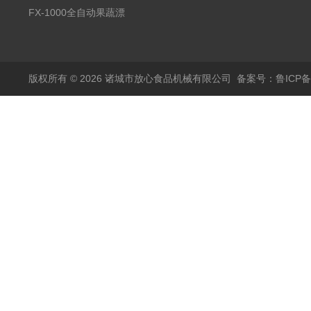
蒸煮漂烫机
FX-1000全自动果蔬漂
烫机
版权所有 © 2026 诸城市放心食品机械有限公司
备案号：鲁ICP备1