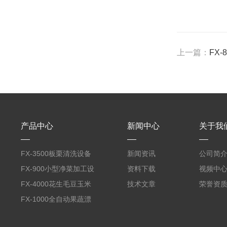
上一篇：
FX
产品中心
新闻中心
关于我
FX-3500板栗清洗设备
新闻资讯
公司简
全自动气泡清洗机
FX-900小型净菜加工设
资料下载
视频中
备野菜清洗机
FX-4000花生毛豆玉米
技术文章
荣誉资
蒸煮漂烫机
FX-1000全自动果蔬漂
烫机