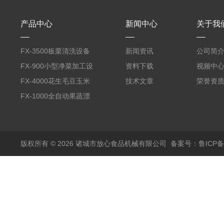
产品中心
新闻中心
关于我
FX-3500板栗清洗设备
新闻资讯
公司简
全自动气泡清洗机
FX-900小型净菜加工设
资料下载
视频中
备野菜清洗机
FX-4000花生毛豆玉米
技术文章
荣誉资
蒸煮漂烫机
FX-1000全自动果蔬漂
烫机
版权所有 © 2026 诸城市放心食品机械有限公司
备案号：鲁ICP备1