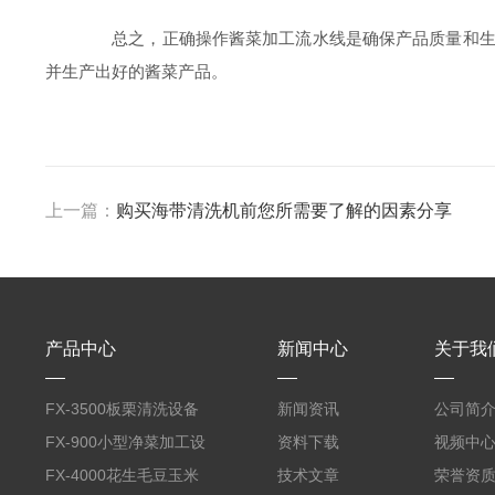
总之，正确操作酱菜加工流水线是确保产品质量和生产
并生产出好的酱菜产品。
上一篇：
购买海带清洗机前您所需要了解的因素分享
产品中心
新闻中心
关于我
FX-3500板栗清洗设备
新闻资讯
公司简
全自动气泡清洗机
FX-900小型净菜加工设
资料下载
视频中
备野菜清洗机
FX-4000花生毛豆玉米
技术文章
荣誉资