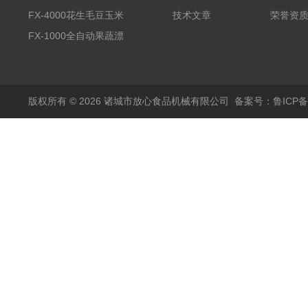
备野菜清洗机
FX-4000花生毛豆玉米
技术文章
荣誉资
蒸煮漂烫机
FX-1000全自动果蔬漂
烫机
版权所有 © 2026 诸城市放心食品机械有限公司
备案号：鲁ICP备1