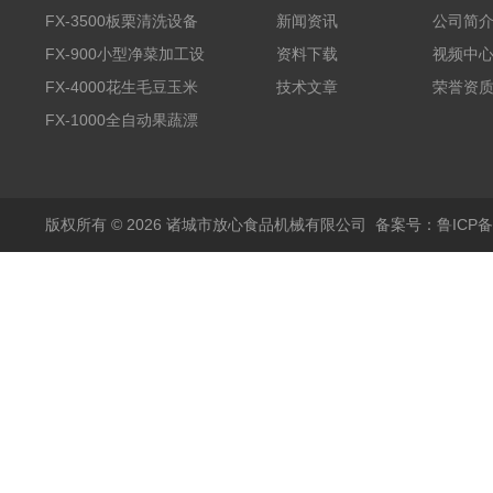
FX-3500板栗清洗设备
新闻资讯
公司简
全自动气泡清洗机
FX-900小型净菜加工设
资料下载
视频中
备野菜清洗机
FX-4000花生毛豆玉米
技术文章
荣誉资
蒸煮漂烫机
FX-1000全自动果蔬漂
烫机
版权所有 © 2026 诸城市放心食品机械有限公司
备案号：鲁ICP备1